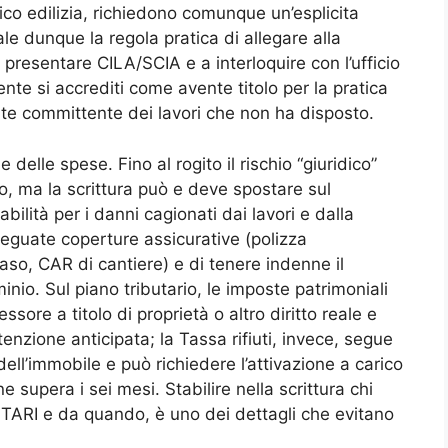
ico edilizia, richiedono comunque un’esplicita
le dunque la regola pratica di allegare alla
a presentare CILA/SCIA e a interloquire con l’ufficio
nte si accrediti come avente titolo per la pratica
mente committente dei lavori che non ha disposto.
e delle spese. Fino al rogito il rischio “giuridico”
io, ma la scrittura può e deve spostare sul
abilità per i danni cagionati dai lavori e dalla
deguate coperture assicurative (polizza
 caso, CAR di cantiere) e di tenere indenne il
nio. Sul piano tributario, le imposte patrimoniali
ore a titolo di proprietà o altro diritto reale e
enzione anticipata; la Tassa rifiuti, invece, segue
ell’immobile e può richiedere l’attivazione a carico
 supera i sei mesi. Stabilire nella scrittura chi
a TARI e da quando, è uno dei dettagli che evitano