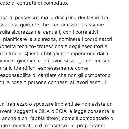
icate ai contratti di comodato.
esa di possesso”, ma la disciplina dei lavori. Dal
issario acquirente che li commissiona assume il
lla sicurezza nei cantieri, con i correlativi
: pianificare la sicurezza, nominare i coordinatori
doneità tecnico-professionale degli esecutori e
li di tutela. Questi obblighi non dipendono dalla
onomico-giuridico che i lavori si svolgono “per suo
ttura lo identifichi espressamente come
responsabilità di cantiere che non gli competono
i a cose o persone connessi ai lavori eseguiti
un tramezzo o spostare impianti se non esiste un
nterventi soggetti a CILA o SCIA la legge consente la
 anche a chi “abbia titolo”, come il comodatario o
nare registrato e di consenso del proprietario: