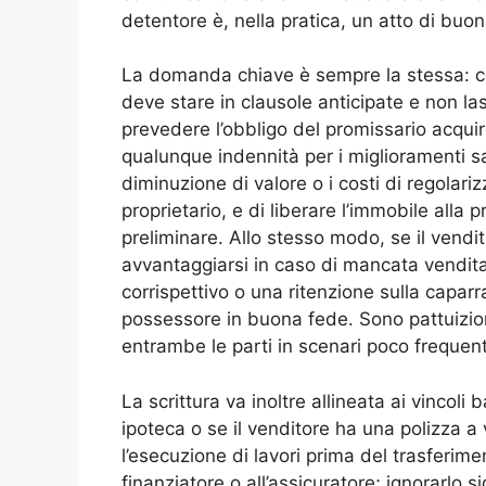
detentore è, nella pratica, un atto di buo
La domanda chiave è sempre la stessa: cos
deve stare in clausole anticipate e non la
prevedere l’obbligo del promissario acquiren
qualunque indennità per i miglioramenti sal
diminuzione di valore o i costi di regolari
proprietario, e di liberare l’immobile alla p
preliminare. Allo stesso modo, se il vendit
avvantaggiarsi in caso di mancata vendita
corrispettivo o una ritenzione sulla caparr
possessore in buona fede. Sono pattuizion
entrambe le parti in scenari poco frequent
La scrittura va inoltre allineata ai vincoli
ipoteca o se il venditore ha una polizza a va
l’esecuzione di lavori prima del trasferi
finanziatore o all’assicuratore; ignorarlo s