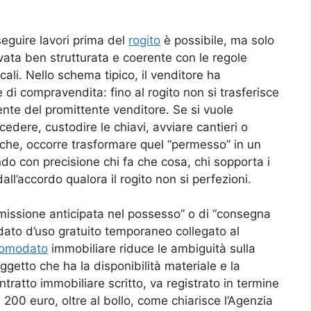
seguire lavori prima del
rogito
è possibile, ma solo
ivata ben strutturata e coerente con le regole
scali. Nello schema tipico, il venditore ha
e di compravendita: fino al rogito non si trasferisce
ente del promittente venditore. Se si vuole
edere, custodire le chiavi, avviare cantieri o
che, occorre trasformare quel “permesso” in un
ando con precisione chi fa che cosa, chi sopporta i
dall’accordo qualora il rogito non si perfezioni.
mmissione anticipata nel possesso” o di “consegna
ato d’uso gratuito temporaneo collegato al
omodato
immobiliare riduce le ambiguità sulla
ggetto che ha la disponibilità materiale e la
tratto immobiliare scritto, va registrato in termine
i 200 euro, oltre al bollo, come chiarisce l’Agenzia