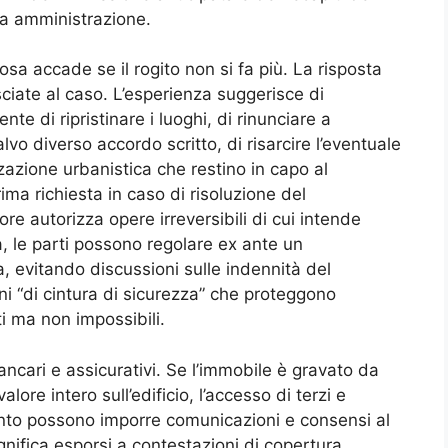
na amministrazione.
a accade se il rogito non si fa più. La risposta
sciate al caso. L’esperienza suggerisce di
te di ripristinare i luoghi, di rinunciare a
vo diverso accordo scritto, di risarcire l’eventuale
zzazione urbanistica che restino in capo al
rima richiesta in caso di risoluzione del
ore autorizza opere irreversibili di cui intende
, le parti possono regolare ex ante un
a, evitando discussioni sulle indennità del
i “di cintura di sicurezza” che proteggono
i ma non impossibili.
 bancari e assicurativi. Se l’immobile è gravato da
lore intero sull’edificio, l’accesso di terzi e
mento possono imporre comunicazioni e consensi al
ignifica esporsi a contestazioni di copertura.