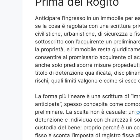
Prima del Rogito
Anticipare l’ingresso in un immobile per e
se la cosa è regolata con una scrittura pr
civilistiche, urbanistiche, di sicurezza e fi
sottoscritto con l’acquirente un preliminar
la proprietà, e l’immobile resta giuridicam
consentire al promissario acquirente di acc
anche solo predisporre misure propedeuti
titolo di detenzione qualificata, disciplin
rischi, quali limiti valgono e come si esce 
La forma più lineare è una scrittura di “i
anticipata”, spesso concepita come comod
preliminare. La scelta non è casuale: un
c
detenzione e individua con chiarezza il so
custodia del bene; proprio perché è un con
fisso e sconta l’imposta di registro fissa d