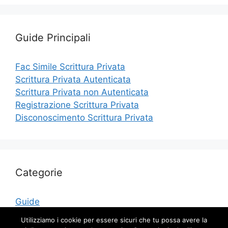
Guide Principali
Fac Simile Scrittura Privata
Scrittura Privata Autenticata
Scrittura Privata non Autenticata
Registrazione Scrittura Privata
Disconoscimento Scrittura Privata
Categorie
Guide
Modelli
Utilizziamo i cookie per essere sicuri che tu possa avere la