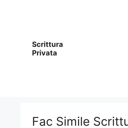
Vai
al
contenuto
Scrittura
Privata
Fac Simile Scritt